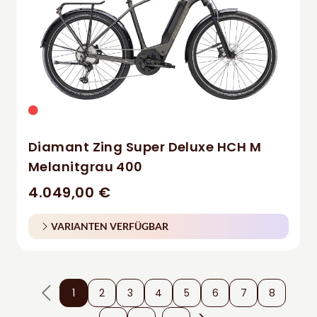
Diamant Zing Super Deluxe HCH M
Melanitgrau 400
4.049,00 €
VARIANTEN VERFÜGBAR
1
2
3
4
5
6
7
8