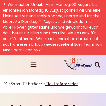
🚴 Wir machen Urlaub! Vom Montag, 03. August, bis
einschließlich Montag, 10. August gönnen wir uns eine
kleine Auszeit und tanken Sonne, Energie und frische
Ideen. Ab Dienstag, 11. August, sind wir wieder mit
voller Power, guter Laune und wie gewohnt für euch
da – bereit für alles rund ums Bike! Vielen Dank für
euer Verständnis. Wir freuen uns schon darauf, euch
nach unserem Urlaub wiederzusehen! Euer Team von
Bike Sport Höhn 🚲☀️
Shop
Fahrräder
Elektrofahrräder