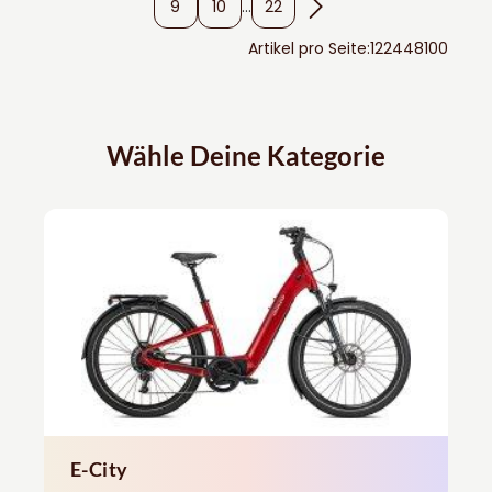
9
10
...
22
Artikel pro Seite:
12
24
48
100
Wähle Deine Kategorie
E-City