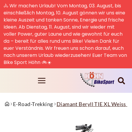
🚴 Wir machen Urlaub! Vom Montag, 03. August, bis
einschließlich Montag, 10. August gönnen wir uns eine
kleine Auszeit und tanken Sonne, Energie und frische
Ideen. Ab Dienstag, 11. August, sind wir wieder mit
voller Power, guter Laune und wie gewohnt für euch
da – bereit für alles rund ums Bike! Vielen Dank für
euer Verständnis. Wir freuen uns schon darauf, euch
nach unserem Urlaub wiederzusehen! Euer Team von
Bike Sport Höhn 🚲☀️
E-Road-Trekking
Diamant Beryll TIE XL Weiss