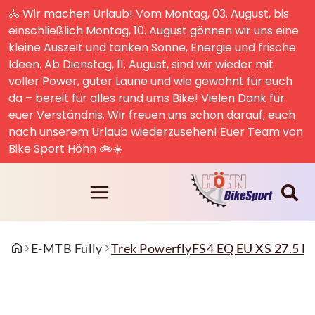
🚴 Wir machen Urlaub! Vom Montag, 03. August, bis
einschließlich Montag, 10. August gönnen wir uns eine
kleine Auszeit und tanken Sonne, Energie und frische
Ideen. Ab Dienstag, 11. August, sind wir wieder mit
voller Power, guter Laune und wie gewohnt für euch
da – bereit für alles rund ums Bike! Vielen Dank für
euer Verständnis. Wir freuen uns schon darauf, euch
nach unserem Urlaub wiederzusehen! Euer Team von
Bike Sport Höhn 🚲☀️
E-MTB Fully
Trek PowerflyFS4 EQ EU XS 27.5 Bl