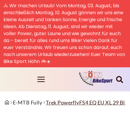
🚴 Wir machen Urlaub! Vom Montag, 03. August, bis
einschließlich Montag, 10. August gönnen wir uns eine
kleine Auszeit und tanken Sonne, Energie und frische
Ideen. Ab Dienstag, 11. August, sind wir wieder mit
voller Power, guter Laune und wie gewohnt für euch
da – bereit für alles rund ums Bike! Vielen Dank für
euer Verständnis. Wir freuen uns schon darauf, euch
nach unserem Urlaub wiederzusehen! Euer Team von
Bike Sport Höhn 🚲☀️
E-MTB Fully
Trek PowerflyFS4 EQ EU XL 29 Blue