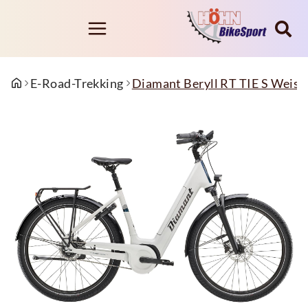
E-Road-Trekking
Diamant Beryll RT TIE S Weis