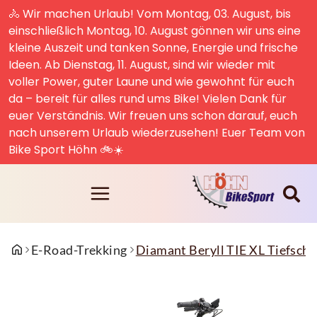
🚴 Wir machen Urlaub! Vom Montag, 03. August, bis
einschließlich Montag, 10. August gönnen wir uns eine
kleine Auszeit und tanken Sonne, Energie und frische
Ideen. Ab Dienstag, 11. August, sind wir wieder mit
voller Power, guter Laune und wie gewohnt für euch
da – bereit für alles rund ums Bike! Vielen Dank für
euer Verständnis. Wir freuen uns schon darauf, euch
nach unserem Urlaub wiederzusehen! Euer Team von
Bike Sport Höhn 🚲☀️
E-Road-Trekking
Diamant Beryll TIE XL Tiefsc