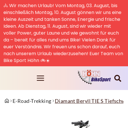
🚴 Wir machen Urlaub! Vom Montag, 03. August, bis
einschließlich Montag, 10. August gönnen wir uns eine
kleine Auszeit und tanken Sonne, Energie und frische
Ideen. Ab Dienstag, 11. August, sind wir wieder mit
voller Power, guter Laune und wie gewohnt für euch
da – bereit für alles rund ums Bike! Vielen Dank für
euer Verständnis. Wir freuen uns schon darauf, euch
nach unserem Urlaub wiederzusehen! Euer Team von
Bike Sport Höhn 🚲☀️
E-Road-Trekking
Diamant Beryll TIE S Tiefsch