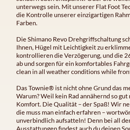
unterwegs sein. Mit unserer Flat Foot T
die Kontrolle unserer einzigartigen Rah
Farben.
Die Shimano Revo Drehgriffschaltung sch
Ihnen, Hügel mit Leichtigkeit zu erklim
kontrollieren die Verzögerung, und die 2
ab und sorgen für ein komfortables Fahr
clean in all weather conditions while fron
Das Townie® ist nicht ohne Grund das me
Warum? Weil kein Rad annähernd so gut ro
Komfort. Die Qualität – der Spaß! Wir ne
die muss man einfach erfahren – wortwört
unverbindlich aufsatteln! Denn bei all d
Ausstattungen findest auch du deinen S