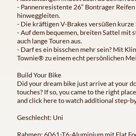
- Pannenresistente 26“ Bontrager Reife
hinweggleiten.
- Die kräftigen V-Brakes versüßen kurz
- Auf dem bequemen, breiten Sattel mit 
auch lange Touren aus.
- Darf es ein bisschen mehr sein? Mit Kl
Townie® zu einem echt persönlichen Me
Build Your Bike
Did your dream bike just arrive at your d
touches? If so, you came to the right pla
and click here to watch additional step-by
Geschlecht: Uni
Rahmen: 6061-T6-Aluminium mit Flat Fo