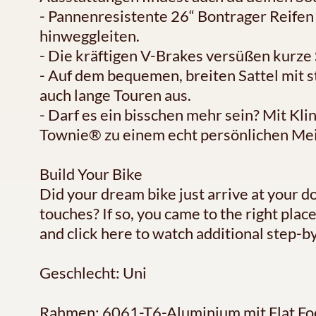
- Pannenresistente 26“ Bontrager Reife
hinweggleiten.
- Die kräftigen V-Brakes versüßen kurz
- Auf dem bequemen, breiten Sattel mit 
auch lange Touren aus.
- Darf es ein bisschen mehr sein? Mit Kl
Townie® zu einem echt persönlichen Me
Build Your Bike
Did your dream bike just arrive at your d
touches? If so, you came to the right pla
and click here to watch additional step-by
Geschlecht: Uni
Rahmen: 6061-T6-Aluminium mit Flat Fo