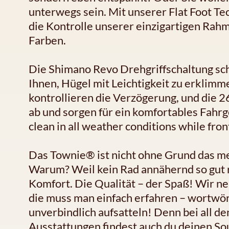
unterwegs sein. Mit unserer Flat Foot T
die Kontrolle unserer einzigartigen Rah
Farben.
Die Shimano Revo Drehgriffschaltung sch
Ihnen, Hügel mit Leichtigkeit zu erklim
kontrollieren die Verzögerung, und die 2
ab und sorgen für ein komfortables Fahr
clean in all weather conditions while fron
Das Townie® ist nicht ohne Grund das me
Warum? Weil kein Rad annähernd so gut ro
Komfort. Die Qualität – der Spaß! Wir ne
die muss man einfach erfahren – wortwört
unverbindlich aufsatteln! Denn bei all d
Ausstattungen findest auch du deinen S