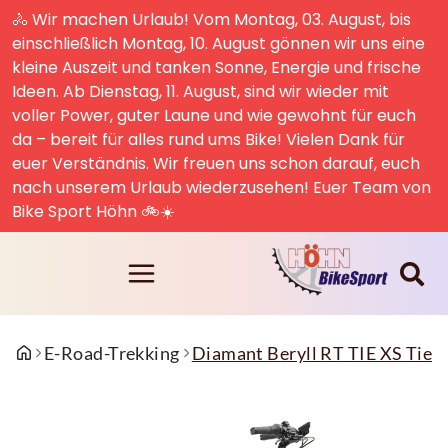
🚴 Wir machen Urlaub! Vom Montag, 03. August, bis
einschließlich Montag, 10. August gönnen wir uns eine
kleine Auszeit und tanken Sonne, Energie und frische
Ideen. Ab Dienstag, 11. August, sind wir wieder mit
voller Power, guter Laune und wie gewohnt für euch
da – bereit für alles rund ums Bike! Vielen Dank für
euer Verständnis. Wir freuen uns schon darauf, euch
nach unserem Urlaub wiederzusehen! Euer Team von
Bike Sport Höhn 🚲☀️
E-Road-Trekking
Diamant Beryll RT TIE XS Tie