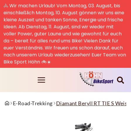
🚴 Wir machen Urlaub! Vom Montag, 03. August, bis
einschließlich Montag, 10. August gönnen wir uns eine
kleine Auszeit und tanken Sonne, Energie und frische
Ideen. Ab Dienstag, 11. August, sind wir wieder mit
voller Power, guter Laune und wie gewohnt für euch
da – bereit für alles rund ums Bike! Vielen Dank für
euer Verständnis. Wir freuen uns schon darauf, euch
nach unserem Urlaub wiederzusehen! Euer Team von
Bike Sport Höhn 🚲☀️
E-Road-Trekking
Diamant Beryll RT TIE S Weis