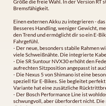
Größe die freie Wahl. In der Version RT s
Bremsfähigkeit.
Einen externen Akku zu integrieren - das i
Besseres Handling, weniger Gewicht, meh
den Trend und ermöglicht dir so ein E-Bi
Fahrgefühl.
- Der neue, besonders stabile Rahmen wir
viele Schweißnähte. Die integrierte Kab
- Die SR Suntour NVX30 erhöht den Fed
aufrechten Sitzposition angepasst ist auc
- Die Nexus 5 von Shimano ist eine beso
speziell für E-Bikes. Sie begleitet perfek
Variante hat eine zusätzliche Rücktrittb
- Der Bosch Performance Line ist wohldos
schwungvoll, aber überfordert nicht. Die