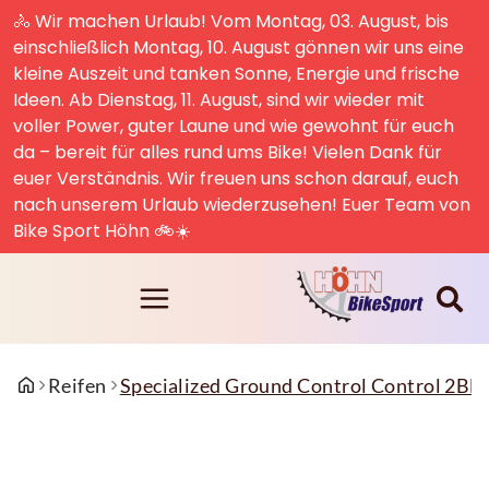
🚴 Wir machen Urlaub! Vom Montag, 03. August, bis
einschließlich Montag, 10. August gönnen wir uns eine
kleine Auszeit und tanken Sonne, Energie und frische
Ideen. Ab Dienstag, 11. August, sind wir wieder mit
voller Power, guter Laune und wie gewohnt für euch
da – bereit für alles rund ums Bike! Vielen Dank für
euer Verständnis. Wir freuen uns schon darauf, euch
nach unserem Urlaub wiederzusehen! Euer Team von
Bike Sport Höhn 🚲☀️
Reifen
Specialized Ground Control Control 2Blis