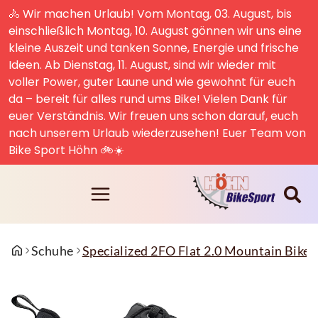
🚴 Wir machen Urlaub! Vom Montag, 03. August, bis
einschließlich Montag, 10. August gönnen wir uns eine
kleine Auszeit und tanken Sonne, Energie und frische
Ideen. Ab Dienstag, 11. August, sind wir wieder mit
voller Power, guter Laune und wie gewohnt für euch
da – bereit für alles rund ums Bike! Vielen Dank für
euer Verständnis. Wir freuen uns schon darauf, euch
nach unserem Urlaub wiederzusehen! Euer Team von
Bike Sport Höhn 🚲☀️
Schuhe
Specialized 2FO Flat 2.0 Mountain Bike 