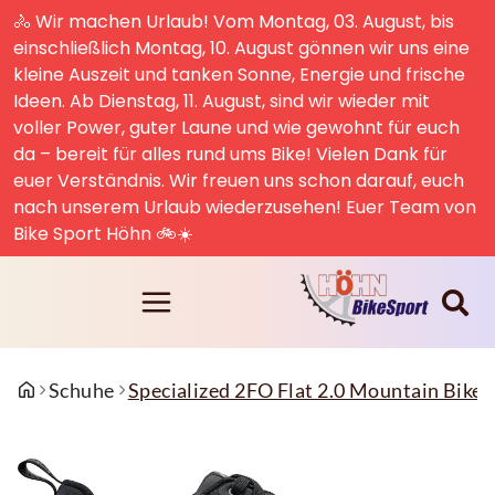
🚴 Wir machen Urlaub! Vom Montag, 03. August, bis
einschließlich Montag, 10. August gönnen wir uns eine
kleine Auszeit und tanken Sonne, Energie und frische
Ideen. Ab Dienstag, 11. August, sind wir wieder mit
voller Power, guter Laune und wie gewohnt für euch
da – bereit für alles rund ums Bike! Vielen Dank für
euer Verständnis. Wir freuen uns schon darauf, euch
nach unserem Urlaub wiederzusehen! Euer Team von
Bike Sport Höhn 🚲☀️
Schuhe
Specialized 2FO Flat 2.0 Mountain Bike 