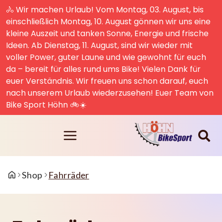
🚴 Wir machen Urlaub! Vom Montag, 03. August, bis
einschließlich Montag, 10. August gönnen wir uns eine
kleine Auszeit und tanken Sonne, Energie und frische
Ideen. Ab Dienstag, 11. August, sind wir wieder mit
voller Power, guter Laune und wie gewohnt für euch
da – bereit für alles rund ums Bike! Vielen Dank für
euer Verständnis. Wir freuen uns schon darauf, euch
nach unserem Urlaub wiederzusehen! Euer Team von
Bike Sport Höhn 🚲☀️
Shop
Fahrräder