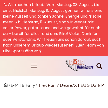
🚴 Wir machen Urlaub! Vom Montag, 03. August, bis
einschließlich Montag, 10. August gönnen wir uns eine
kleine Auszeit und tanken Sonne, Energie und frische
Ideen. Ab Dienstag, 11. August, sind wir wieder mit
voller Power, guter Laune und wie gewohnt für euch
da – bereit für alles rund ums Bike! Vielen Dank für
euer Verständnis. Wir freuen uns schon darauf, euch
nach unserem Urlaub wiederzusehen! Euer Team von
Bike Sport Höhn 🚲☀️
E-MTB Fully
Trek Rail 7 Deore/XT EU S Dark Pri