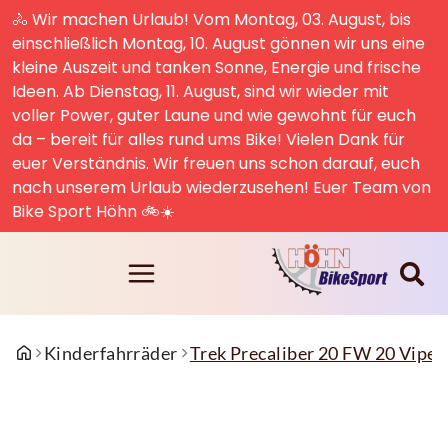
🚴 Wir machen Urlaub! Vom Montag, 03. August, bis
einschließlich Montag, 10. August gönnen wir uns eine
kleine Auszeit und tanken Sonne, Energie und frische
Ideen. Ab Dienstag, 11. August, sind wir wieder mit
voller Power, guter Laune und wie gewohnt für euch
da – bereit für alles rund ums Bike! Vielen Dank für
euer Verständnis. Wir freuen uns schon darauf, euch
nach unserem Urlaub wiederzusehen! Euer Team von
Bike Sport Höhn 🚲☀️
Kinderfahrräder
Trek Precaliber 20 FW 20 Viper