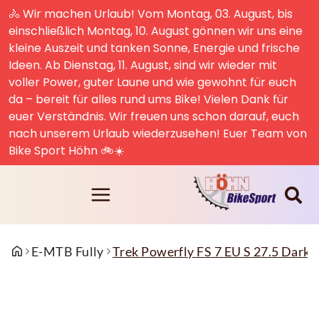
🚴 Wir machen Urlaub! Vom Montag, 03. August, bis
einschließlich Montag, 10. August gönnen wir uns eine
kleine Auszeit und tanken Sonne, Energie und frische
Ideen. Ab Dienstag, 11. August, sind wir wieder mit
voller Power, guter Laune und wie gewohnt für euch
da – bereit für alles rund ums Bike! Vielen Dank für
euer Verständnis. Wir freuen uns schon darauf, euch
nach unserem Urlaub wiederzusehen! Euer Team von
Bike Sport Höhn 🚲☀️
E-MTB Fully
Trek Powerfly FS 7 EU S 27.5 Dark 