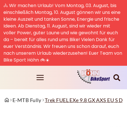
🚴 Wir machen Urlaub! Vom Montag, 03. August, bis
einschließlich Montag, 10. August gönnen wir uns eine
kleine Auszeit und tanken Sonne, Energie und frische
Ideen. Ab Dienstag, 11. August, sind wir wieder mit
voller Power, guter Laune und wie gewohnt für euch
da – bereit für alles rund ums Bike! Vielen Dank für
euer Verständnis. Wir freuen uns schon darauf, euch
nach unserem Urlaub wiederzusehen! Euer Team von
Bike Sport Höhn 🚲☀️
E-MTB Fully
Trek FUEL EXe 9.8 GX AXS EU S D