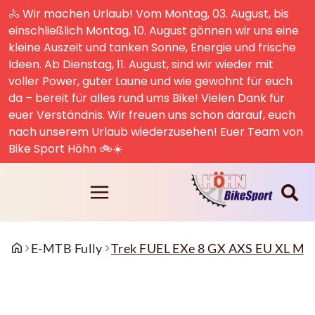
🚴 Wir machen Urlaub! Vom Montag, 03. August, bis
einschließlich Montag, 10. August gönnen wir uns eine
kleine Auszeit und tanken Sonne, Energie und frische
Ideen. Ab Dienstag, 11. August, sind wir wieder mit
voller Power, guter Laune und wie gewohnt für euch
da – bereit für alles rund ums Bike! Vielen Dank für
euer Verständnis. Wir freuen uns schon darauf, euch
nach unserem Urlaub wiederzusehen! Euer Team von
Bike Sport Höhn 🚲☀️
E-MTB Fully
Trek FUEL EXe 8 GX AXS EU XL Ma