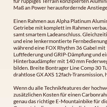
für ruppiges Terrain konzipierten Alumi
Maß an Power herausfordernde Anstiege
Einen Rahmen aus Alpha Platinum Alum
Getriebe mit komplett im Rahmen ver
samt smartem Ladeanschluss. Gleichzeiti
und eine lenkermontierte Fernbedienung 
während eine FOX Rhythm 36 Gabel mit
Luftfederung und GRIP-Dämpfung und ei
Hinterbaudämpfer mit 140 mm Federweg 
bilden. Breite Bontrager Line Comp 30 
drahtlose GX AXS 12fach-Transmission,
Wenn du alle Technikfeatures der hochwe
zusätzlichen Kosten für einen Carbonrahm
genau das richtige E-Mountainbike für di