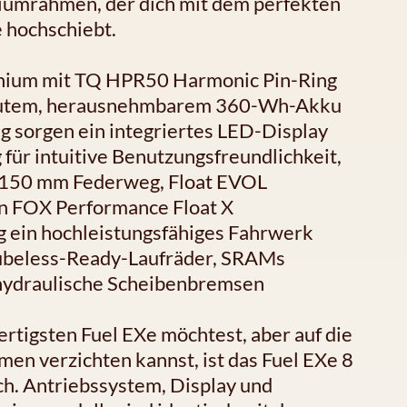
niumrahmen, der dich mit dem perfekten
 hochschiebt.
inium mit TQ HPR50 Harmonic Pin-Ring
bautem, herausnehmbarem 360-Wh-Akku
g sorgen ein integriertes LED-Display
für intuitive Benutzungsfreundlichkeit,
 150 mm Federweg, Float EVOL
n FOX Performance Float X
ein hochleistungsfähiges Fahrwerk
Tubeless-Ready-Laufräder, SRAMs
 hydraulische Scheibenbremsen
rtigsten Fuel EXe möchtest, aber auf die
en verzichten kannst, ist das Fuel EXe 8
ch. Antriebssystem, Display und