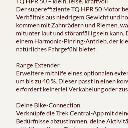
TQ HPR 50 – klein, leise, kraftvoll
Der supereffiziente TQ HPR 50 Motor b
Verhältnis aus niedrigem Gewicht und h
kommen mit Zahnrädern und Riemen, was 
mitunter laut und störanfällig sein kann
einem Harmonic-Pinring-Antrieb, der klein
natürliches Fahrgefühl bietet.
Range Extender
Erweitere mithilfe eines optionalen ex
um bis zu 40 %. Dieser passt in einen ko
erfordert keinerlei Verkabelung oder zus
Deine Bike-Connection
Verknüpfe die Trek Central-App mit dein
Bedürfnisse abzustimmen, deine Aktivitä