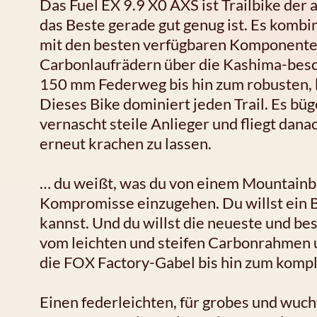
Das Fuel EX 9.9 X0 AXS ist Trailbike der a
das Beste gerade gut genug ist. Es kom
mit den besten verfügbaren Komponenten
Carbonlaufrädern über die Kashima-besc
150 mm Federweg bis hin zum robusten,
Dieses Bike dominiert jeden Trail. Es büg
vernascht steile Anlieger und fliegt dana
erneut krachen zu lassen.
… du weißt, was du von einem Mountainbik
Kompromisse einzugehen. Du willst ein B
kannst. Und du willst die neueste und bes
vom leichten und steifen Carbonrahmen 
die FOX Factory-Gabel bis hin zum komp
Einen federleichten, für grobes und wuc