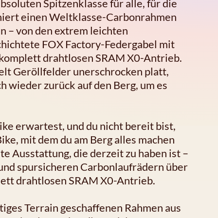
bsoluten Spitzenklasse für alle, für die
biniert einen Weltklasse-Carbonrahmen
 – von den extrem leichten
hichtete FOX Factory-Federgabel mit
 komplett drahtlosen SRAM X0-Antrieb.
elt Geröllfelder unerschrocken platt,
ch wieder zurück auf den Berg, um es
e erwartest, und du nicht bereit bist,
ike, mit dem du am Berg alles machen
te Ausstattung, die derzeit zu haben ist –
und spursicheren Carbonlaufrädern über
lett drahtlosen SRAM X0-Antrieb.
htiges Terrain geschaffenen Rahmen aus