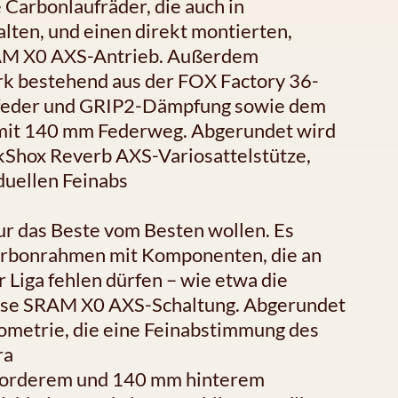
Carbonlaufräder, die auch in
lten, und einen direkt montierten,
RAM X0 AXS-Antrieb. Außerdem
k bestehend aus der FOX Factory 36-
feder und GRIP2-Dämpfung sowie dem
mit 140 mm Federweg. Abgerundet wird
ckShox Reverb AXS-Variosattelstütze,
duellen Feinabs
 nur das Beste vom Besten wollen. Es
 Carbonrahmen mit Komponenten, die an
Liga fehlen dürfen – wie etwa die
lose SRAM X0 AXS-Schaltung. Abgerundet
eometrie, die eine Feinabstimmung des
ra
 vorderem und 140 mm hinterem