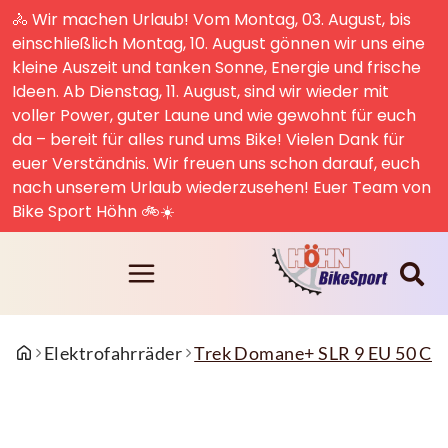
🚴 Wir machen Urlaub! Vom Montag, 03. August, bis
einschließlich Montag, 10. August gönnen wir uns eine
kleine Auszeit und tanken Sonne, Energie und frische
Ideen. Ab Dienstag, 11. August, sind wir wieder mit
voller Power, guter Laune und wie gewohnt für euch
da – bereit für alles rund ums Bike! Vielen Dank für
euer Verständnis. Wir freuen uns schon darauf, euch
nach unserem Urlaub wiederzusehen! Euer Team von
Bike Sport Höhn 🚲☀️
Elektrofahrräder
Trek Domane+ SLR 9 EU 50 Ca