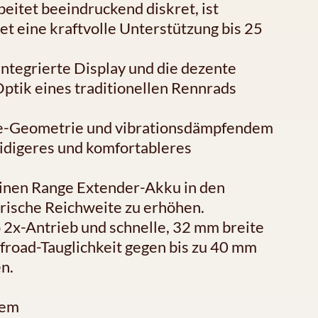
eitet beeindruckend diskret, ist
et eine kraftvolle Unterstützung bis 25
integrierte Display und die dezente
Optik eines traditionellen Rennrads
nce-Geometrie und vibrationsdämpfendem
idigeres und komfortableres
einen Range Extender-Akku in den
trische Reichweite zu erhöhen.
 2x-Antrieb und schnelle, 32 mm breite
ffroad-Tauglichkeit gegen bis zu 40 mm
n.
tem