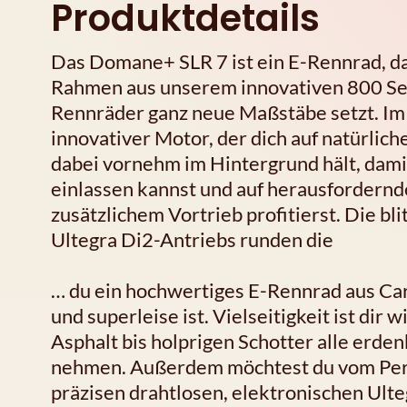
Produktdetails
Das Domane+ SLR 7 ist ein E-Rennrad, da
Rahmen aus unserem innovativen 800 Ser
Rennräder ganz neue Maßstäbe setzt. Im 
innovativer Motor, der dich auf natürlich
dabei vornehm im Hintergrund hält, dami
einlassen kannst und auf herausfordern
zusätzlichem Vortrieb profitierst. Die b
Ultegra Di2-Antriebs runden die
… du ein hochwertiges E-Rennrad aus Car
und superleise ist. Vielseitigkeit ist dir
Asphalt bis holprigen Schotter alle erde
nehmen. Außerdem möchtest du vom Per
präzisen drahtlosen, elektronischen Ult