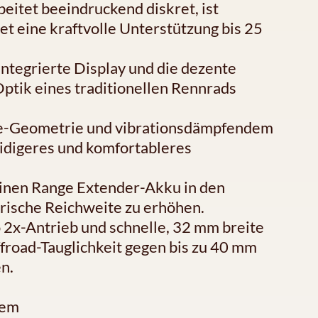
eitet beeindruckend diskret, ist
et eine kraftvolle Unterstützung bis 25
integrierte Display und die dezente
Optik eines traditionellen Rennrads
nce-Geometrie und vibrationsdämpfendem
idigeres und komfortableres
einen Range Extender-Akku in den
trische Reichweite zu erhöhen.
 2x-Antrieb und schnelle, 32 mm breite
ffroad-Tauglichkeit gegen bis zu 40 mm
n.
tem