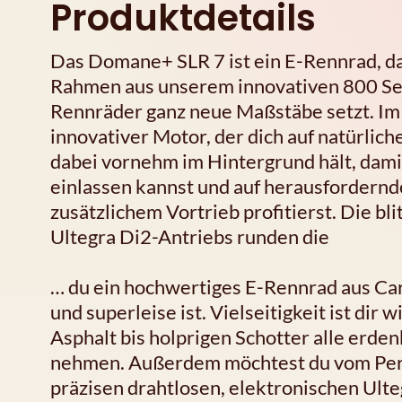
Produktdetails
Das Domane+ SLR 7 ist ein E-Rennrad, da
Rahmen aus unserem innovativen 800 Ser
Rennräder ganz neue Maßstäbe setzt. Im 
innovativer Motor, der dich auf natürlich
dabei vornehm im Hintergrund hält, dami
einlassen kannst und auf herausfordern
zusätzlichem Vortrieb profitierst. Die b
Ultegra Di2-Antriebs runden die
… du ein hochwertiges E-Rennrad aus Car
und superleise ist. Vielseitigkeit ist dir
Asphalt bis holprigen Schotter alle erde
nehmen. Außerdem möchtest du vom Per
präzisen drahtlosen, elektronischen Ult