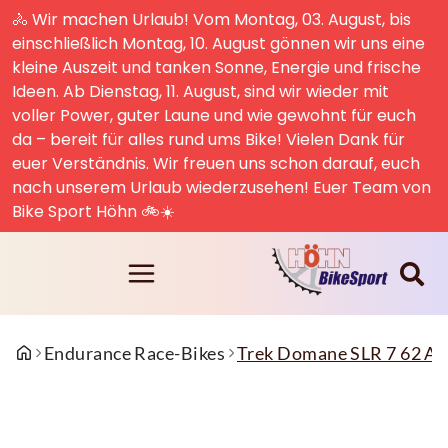
🚴 Wir machen Urlaub! Vom Montag, 03. August, bis
einschließlich Montag, 10. August gönnen wir uns eine
kleine Auszeit und tanken Sonne, Energie und frische
Ideen. Ab Dienstag, 11. August, sind wir wieder mit
voller Power, guter Laune und wie gewohnt für euch
da – bereit für alles rund ums Bike! Vielen Dank für
euer Verständnis. Wir freuen uns schon darauf, euch
nach unserem Urlaub wiederzusehen! Euer Team von
Bike Sport Höhn 🚲☀️
Endurance Race-Bikes
Trek Domane SLR 7 62 Axi