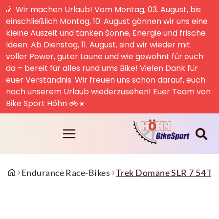
🚴 Wir machen Urlaub! Vom Montag, 03. August, bis
einschließlich Montag, 10. August gönnen wir uns eine
kleine Auszeit und tanken Sonne, Energie und frische
Ideen. Ab Dienstag, 11. August, sind wir wieder mit
voller Power, guter Laune und wie gewohnt für euch
da – bereit für alles rund ums Bike! Vielen Dank für
euer Verständnis. Wir freuen uns schon darauf, euch
nach unserem Urlaub wiederzusehen! Euer Team von
Bike Sport Höhn 🚲☀️
Endurance Race-Bikes
Trek Domane SLR 7 54 Tr