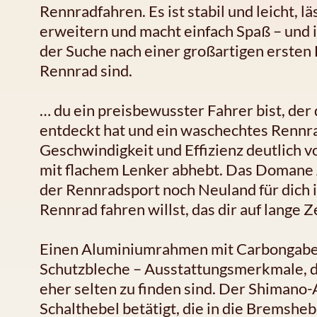
Rennradfahren. Es ist stabil und leicht, l
erweitern und macht einfach Spaß – und ist
der Suche nach einer großartigen erste
Rennrad sind.
… du ein preisbewusster Fahrer bist, der
entdeckt hat und ein waschechtes Rennrad
Geschwindigkeit und Effizienz deutlich 
mit flachem Lenker abhebt. Das Domane 
der Rennradsport noch Neuland für dich i
Rennrad fahren willst, das dir auf lange Z
Einen Aluminiumrahmen mit Carbongabel
Schutzbleche – Ausstattungsmerkmale, di
eher selten zu finden sind. Der Shimano
Schalthebel betätigt, die in die Bremsheb