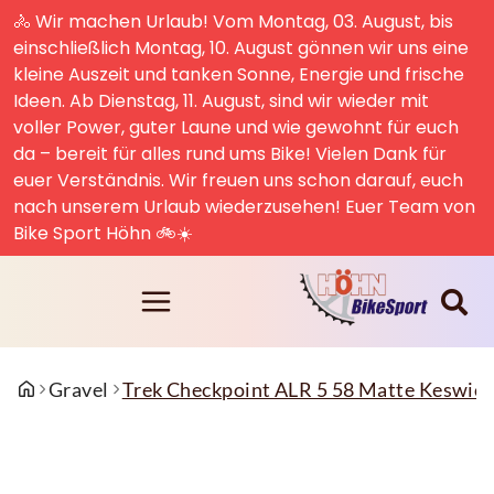
🚴 Wir machen Urlaub! Vom Montag, 03. August, bis
einschließlich Montag, 10. August gönnen wir uns eine
kleine Auszeit und tanken Sonne, Energie und frische
Ideen. Ab Dienstag, 11. August, sind wir wieder mit
voller Power, guter Laune und wie gewohnt für euch
da – bereit für alles rund ums Bike! Vielen Dank für
euer Verständnis. Wir freuen uns schon darauf, euch
nach unserem Urlaub wiederzusehen! Euer Team von
Bike Sport Höhn 🚲☀️
Gravel
Trek Checkpoint ALR 5 58 Matte Keswick