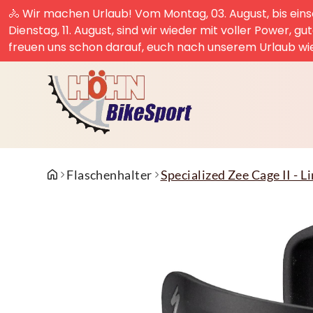
🚴 Wir machen Urlaub! Vom Montag, 03. August, bis einsc
Dienstag, 11. August, sind wir wieder mit voller Power, g
freuen uns schon darauf, euch nach unserem Urlaub wi
Flaschenhalter
Specialized Zee Cage II - 