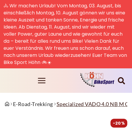
🚴 Wir machen Urlaub! Vom Montag, 03. August, bis
einschließlich Montag, 10. August gönnen wir uns eine
kleine Auszeit und tanken Sonne, Energie und frische
Ideen. Ab Dienstag, 11. August, sind wir wieder mit
voller Power, guter Laune und wie gewohnt für euch
da – bereit für alles rund ums Bike! Vielen Dank für
euer Verständnis. Wir freuen uns schon darauf, euch
nach unserem Urlaub wiederzusehen! Euer Team von
Bike Sport Höhn 🚲☀️
E-Road-Trekking
Specialized VADO 4.0 NB M 
-20%