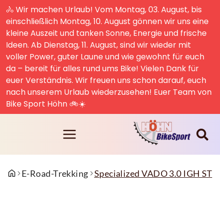
🚴 Wir machen Urlaub! Vom Montag, 03. August, bis
einschließlich Montag, 10. August gönnen wir uns eine
kleine Auszeit und tanken Sonne, Energie und frische
Ideen. Ab Dienstag, 11. August, sind wir wieder mit
voller Power, guter Laune und wie gewohnt für euch
da – bereit für alles rund ums Bike! Vielen Dank für
euer Verständnis. Wir freuen uns schon darauf, euch
nach unserem Urlaub wiederzusehen! Euer Team von
Bike Sport Höhn 🚲☀️
E-Road-Trekking
Specialized VADO 3.0 IGH S