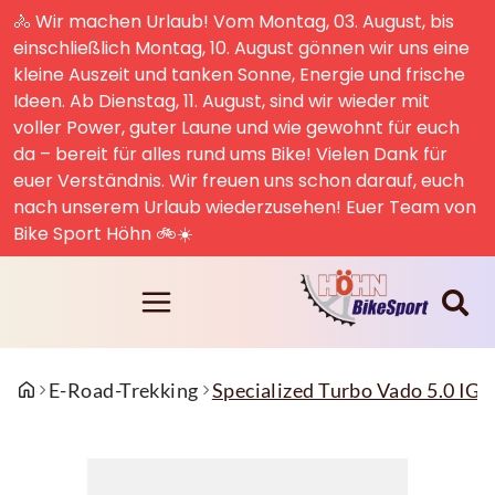
🚴 Wir machen Urlaub! Vom Montag, 03. August, bis
einschließlich Montag, 10. August gönnen wir uns eine
kleine Auszeit und tanken Sonne, Energie und frische
Ideen. Ab Dienstag, 11. August, sind wir wieder mit
voller Power, guter Laune und wie gewohnt für euch
da – bereit für alles rund ums Bike! Vielen Dank für
euer Verständnis. Wir freuen uns schon darauf, euch
nach unserem Urlaub wiederzusehen! Euer Team von
Bike Sport Höhn 🚲☀️
E-Road-Trekking
Specialized Turbo Vado 5.0 IGH