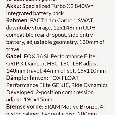
Akku
: Specialized Turbo X2 840Wh
integrated battery pack
Rahmen
: FACT 11m Carbon, SWAT
downtube storage, 12x148mm UDH
compatible rear dropout, side entry
battery, adjustable geometry, 130mm of
travel
Gabel
: FOX 36 SL Performance Elite,
GRIP X Damper, HSC, LSC, LSR adjust,
140mm travel, 44mm offset, 15x110mm
Dämpfer hinten
: FOX FLOAT
Performance Elite GENIE, Ride Dynamics
Developed, 2-position compression
adjust, 190x45mm
Bremse vorne
: SRAM Motive Bronze, 4-
piston caliper, hydraulic disc, 200mm