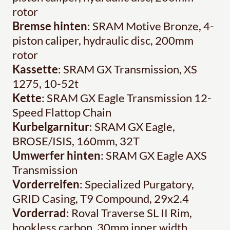
rotor
Bremse hinten
: SRAM Motive Bronze, 4-
piston caliper, hydraulic disc, 200mm
rotor
Kassette
: SRAM GX Transmission, XS
1275, 10-52t
Kette
: SRAM GX Eagle Transmission 12-
Speed Flattop Chain
Kurbelgarnitur
: SRAM GX Eagle,
BROSE/ISIS, 160mm, 32T
Umwerfer hinten
: SRAM GX Eagle AXS
Transmission
Vorderreifen
: Specialized Purgatory,
GRID Casing, T9 Compound, 29x2.4
Vorderrad
: Roval Traverse SL II Rim,
hookless carbon, 30mm inner width,