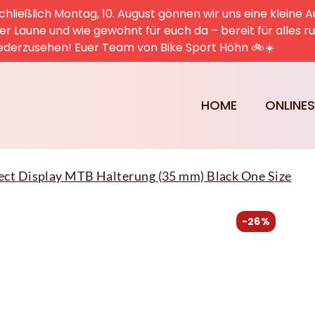
hließlich Montag, 10. August gönnen wir uns eine kleine A
uter Laune und wie gewohnt für euch da – bereit für alles 
ederzusehen! Euer Team von Bike Sport Höhn 🚲☀️
HOME
ONLINE
ect Display MTB Halterung (35 mm) Black One Size
-26%