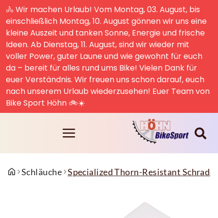
🚴 Wir machen Urlaub! Vom Montag, 03. August, bis
einschließlich Montag, 10. August gönnen wir uns eine
kleine Auszeit und tanken Sonne, Energie und frische
Ideen. Ab Dienstag, 11. August, sind wir wieder mit
voller Power, guter Laune und wie gewohnt für euch
da – bereit für alles rund ums Bike! Vielen Dank für
euer Verständnis. Wir freuen uns schon darauf, euch
nach unserem Urlaub wiederzusehen! Euer Team von
Bike Sport Höhn 🚲☀️
Schläuche
Specialized Thorn-Resistant Schrader 