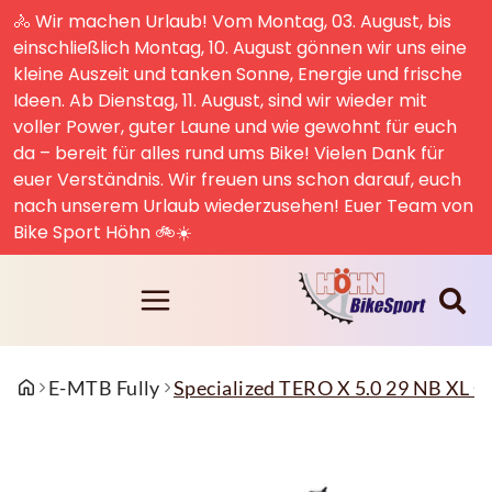
🚴 Wir machen Urlaub! Vom Montag, 03. August, bis
einschließlich Montag, 10. August gönnen wir uns eine
kleine Auszeit und tanken Sonne, Energie und frische
Ideen. Ab Dienstag, 11. August, sind wir wieder mit
voller Power, guter Laune und wie gewohnt für euch
da – bereit für alles rund ums Bike! Vielen Dank für
euer Verständnis. Wir freuen uns schon darauf, euch
nach unserem Urlaub wiederzusehen! Euer Team von
Bike Sport Höhn 🚲☀️
E-MTB Fully
Specialized TERO X 5.0 29 NB 