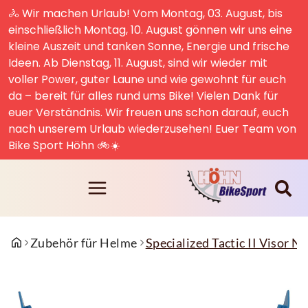
🚴 Wir machen Urlaub! Vom Montag, 03. August, bis
einschließlich Montag, 10. August gönnen wir uns eine
kleine Auszeit und tanken Sonne, Energie und frische
Ideen. Ab Dienstag, 11. August, sind wir wieder mit
voller Power, guter Laune und wie gewohnt für euch
da – bereit für alles rund ums Bike! Vielen Dank für
euer Verständnis. Wir freuen uns schon darauf, euch
nach unserem Urlaub wiederzusehen! Euer Team von
Bike Sport Höhn 🚲☀️
Zubehör für Helme
Specialized Tactic II Visor 