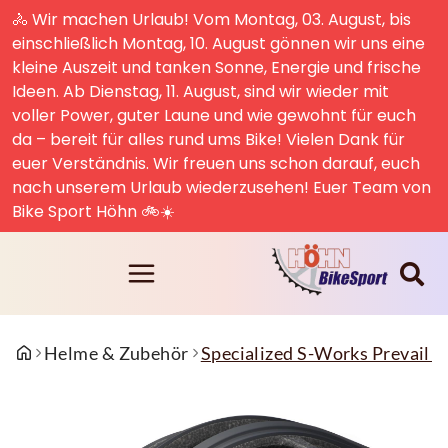
🚴 Wir machen Urlaub! Vom Montag, 03. August, bis
einschließlich Montag, 10. August gönnen wir uns eine
kleine Auszeit und tanken Sonne, Energie und frische
Ideen. Ab Dienstag, 11. August, sind wir wieder mit
voller Power, guter Laune und wie gewohnt für euch
da – bereit für alles rund ums Bike! Vielen Dank für
euer Verständnis. Wir freuen uns schon darauf, euch
nach unserem Urlaub wiederzusehen! Euer Team von
Bike Sport Höhn 🚲☀️
Helme & Zubehör
Specialized S-Works Prevail I