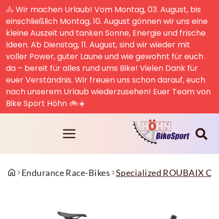
🚴 Wir machen Urlaub! Vom Montag, 03. August, bis
einschließlich Montag, 10. August gönnen wir uns eine
kleine Auszeit und tanken Sonne, Energie und frische
Ideen. Ab Dienstag, 11. August, sind wir wieder mit
voller Power, guter Laune und wie gewohnt für euch
da – bereit für alles rund ums Bike! Vielen Dank für
euer Verständnis. Wir freuen uns schon darauf, euch
nach unserem Urlaub wiederzusehen! Euer Team von
Bike Sport Höhn 🚲☀️
Endurance Race-Bikes
Specialized ROUBAIX 