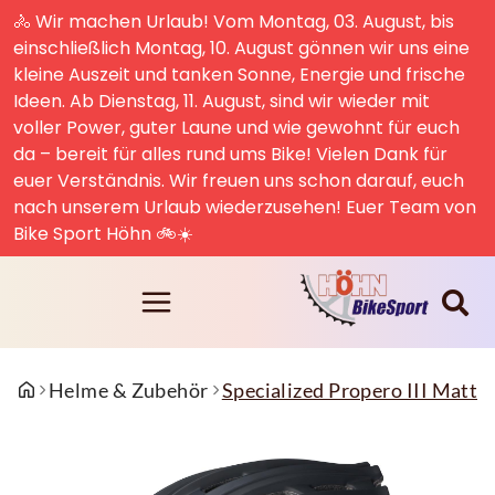
🚴 Wir machen Urlaub! Vom Montag, 03. August, bis
einschließlich Montag, 10. August gönnen wir uns eine
kleine Auszeit und tanken Sonne, Energie und frische
Ideen. Ab Dienstag, 11. August, sind wir wieder mit
voller Power, guter Laune und wie gewohnt für euch
da – bereit für alles rund ums Bike! Vielen Dank für
euer Verständnis. Wir freuen uns schon darauf, euch
nach unserem Urlaub wiederzusehen! Euer Team von
Bike Sport Höhn 🚲☀️
Helme & Zubehör
Specialized Propero III Matte 