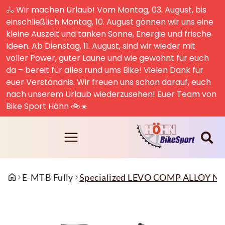
🚴 Wir machen Urlaub! Vom Montag, 03. August, bis
einschließlich Montag, 10. August gönnen wir uns eine
kleine Auszeit und tanken Sonne, Energie und frische
Ideen. Ab Dienstag, 11. August, sind wir wieder mit
voller Power, guter Laune und wie gewohnt für euch
da – bereit für alles rund ums Bike! Vielen Dank für
euer Verständnis. Wir freuen uns schon darauf, euch
nach unserem Urlaub wiederzusehen! Euer Team von
Bike Sport Höhn 🚲☀️
E-MTB Fully
Specialized LEVO COMP ALLOY 