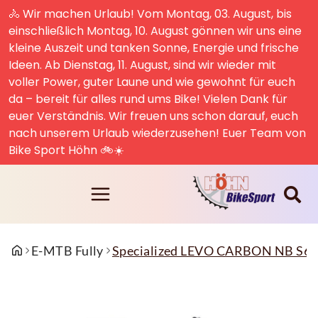
🚴 Wir machen Urlaub! Vom Montag, 03. August, bis
einschließlich Montag, 10. August gönnen wir uns eine
kleine Auszeit und tanken Sonne, Energie und frische
Ideen. Ab Dienstag, 11. August, sind wir wieder mit
voller Power, guter Laune und wie gewohnt für euch
da – bereit für alles rund ums Bike! Vielen Dank für
euer Verständnis. Wir freuen uns schon darauf, euch
nach unserem Urlaub wiederzusehen! Euer Team von
Bike Sport Höhn 🚲☀️
E-MTB Fully
Specialized LEVO CARBON NB S