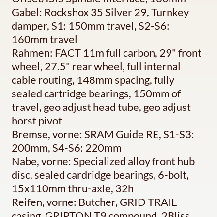
Gabel: Rockshox 35 Silver 29, Turnkey
damper, S1: 150mm travel, S2-S6:
160mm travel
Rahmen: FACT 11m full carbon, 29" front
wheel, 27.5" rear wheel, full internal
cable routing, 148mm spacing, fully
sealed cartridge bearings, 150mm of
travel, geo adjust head tube, geo adjust
horst pivot
Bremse, vorne: SRAM Guide RE, S1-S3:
200mm, S4-S6: 220mm
Nabe, vorne: Specialized alloy front hub
disc, sealed cardridge bearings, 6-bolt,
15x110mm thru-axle, 32h
Reifen, vorne: Butcher, GRID TRAIL
casing, GRIPTON T9 compound, 2Bliss