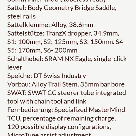
Sattel: Body Geometry Bridge Saddle,
steel rails
Sattelklemme: Alloy, 38.6mm
Sattelstütze: TranzX dropper, 34.9mm,
S1: 100mm, S2: 125mm, S3: 150mm. S4-
S5: 170mm, S6- 200mm
Schalthebel: SRAM NX Eagle, single-click
lever
Speiche: DT Swiss Industry
Vorbau: Alloy Trail Stem, 35mm bar bore
SWAT: SWAT CC steerer tube integrated
tool with chain tool and link
Fernbedienung: Specialized MasterMind
TCU, percentage of remaining charge,
120 possible display configurations,
MicroTune assist adjustment,