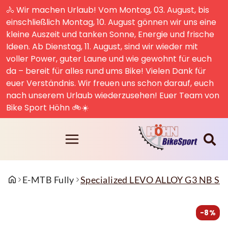
🚴 Wir machen Urlaub! Vom Montag, 03. August, bis
einschließlich Montag, 10. August gönnen wir uns eine
kleine Auszeit und tanken Sonne, Energie und frische
Ideen. Ab Dienstag, 11. August, sind wir wieder mit
voller Power, guter Laune und wie gewohnt für euch
da – bereit für alles rund ums Bike! Vielen Dank für
euer Verständnis. Wir freuen uns schon darauf, euch
nach unserem Urlaub wiederzusehen! Euer Team von
Bike Sport Höhn 🚲☀️
E-MTB Fully
Specialized LEVO ALLOY G3 NB 
-8%