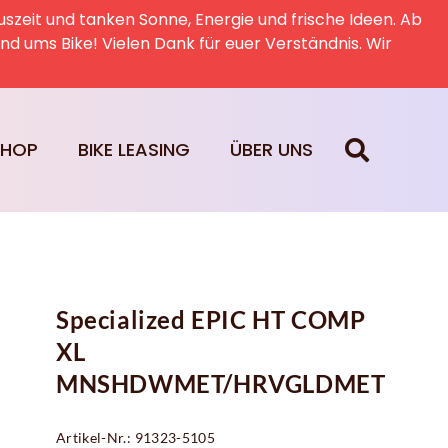
uszeit und tanken Sonne, Energie und frische Ideen. Ab
rund ums Bike! Vielen Dank für euer Verständnis. Wir
SHOP
BIKE LEASING
ÜBER UNS
Specialized EPIC HT COMP
XL
MNSHDWMET/HRVGLDMET
Artikel-Nr.: 91323-5105