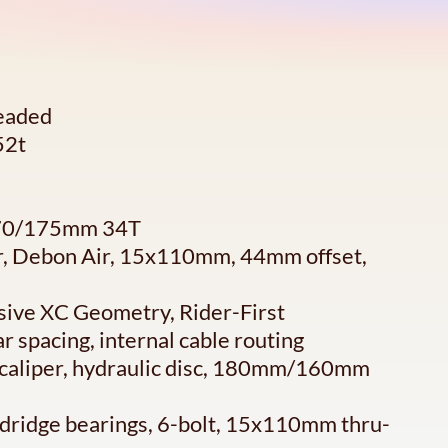
eaded
52t
170/175mm 34T
r, Debon Air, 15x110mm, 44mm offset,
ive XC Geometry, Rider-First
spacing, internal cable routing
 caliper, hydraulic disc, 180mm/160mm
ardridge bearings, 6-bolt, 15x110mm thru-