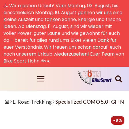
🚴 Wir machen Urlaub! Vom Montag, 03. August, bis
einschließlich Montag, 10. August gönnen wir uns eine
kleine Auszeit und tanken Sonne, Energie und frische
Ideen. Ab Dienstag, 11. August, sind wir wieder mit
voller Power, guter Laune und wie gewohnt für euch
da – bereit für alles rund ums Bike! Vielen Dank für
euer Verständnis. Wir freuen uns schon darauf, euch
nach unserem Urlaub wiederzusehen! Euer Team von
Bike Sport Höhn 🚲☀️
E-Road-Trekking
Specialized COMO 5.0 IGH 
-8%