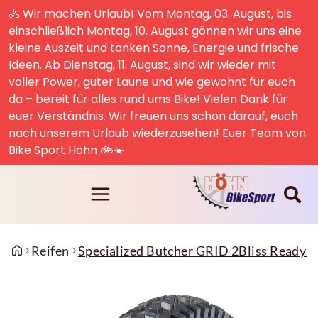
🚴 Wir machen Urlaub! Vom Montag, 03. August, bis
einschließlich Montag, 10. August gönnen wir uns eine
kleine Auszeit und tanken Sonne, Energie und frische
Ideen. Ab Dienstag, 11. August, sind wir wieder mit
voller Power, guter Laune und wie gewohnt für euch
da – bereit für alles rund ums Bike! Vielen Dank für
euer Verständnis. Wir freuen uns schon darauf, euch
nach unserem Urlaub wiederzusehen! Euer Team von
Bike Sport Höhn 🚲☀️
Reifen
Specialized Butcher GRID 2Bliss Ready T7