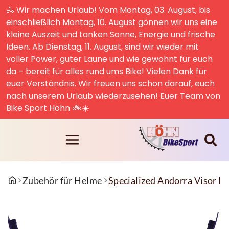
🚴 Wir machen Urlaub! Vom Montag, 03. August, bis
einschließlich Montag, 10. August gönnen wir uns eine
kleine Auszeit und tanken Sonne, Energie und frische
Ideen. Ab Dienstag, 11. August, sind wir wieder mit
voller Power, guter Laune und wie gewohnt für euch
da – bereit für alles rund ums Bike! Vielen Dank für
euer Verständnis. Wir freuen uns schon darauf, euch
nach unserem Urlaub wiederzusehen! Euer Team von
Bike Sport Höhn 🚲☀️
Zubehör für Helme
Specialized Andorra Visor I