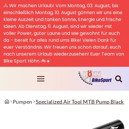
🚴 Wir machen Urlaub! Vom Montag, 03. August, bis
einschließlich Montag, 10. August gönnen wir uns eine
kleine Auszeit und tanken Sonne, Energie und frische
Ideen. Ab Dienstag, 11. August, sind wir wieder mit
voller Power, guter Laune und wie gewohnt für euch
da – bereit für alles rund ums Bike! Vielen Dank für
euer Verständnis. Wir freuen uns schon darauf, euch
nach unserem Urlaub wiederzusehen! Euer Team von
Bike Sport Höhn 🚲☀️
Pumpen
Specialized Air Tool MTB Pump Black O